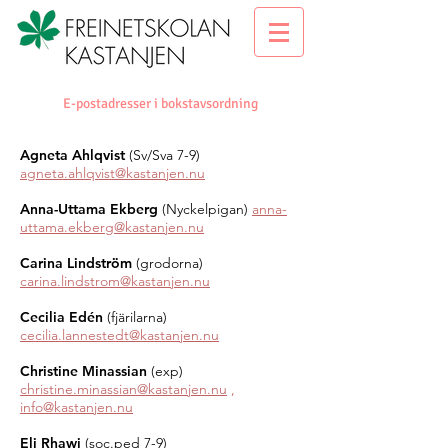
E-postadresser i bokstavsordning
Agneta Ahlqvist
(Sv/Sva 7-9)
agneta.ahlqvist@kastanjen.nu
Anna-Uttama Ekberg
(Nyckelpigan)
anna-
uttama.ekberg@kastanjen.nu
Carina Lindström
(grodorna)
carina.lindstrom@kastanjen.nu
Cecilia Edén
(fjärilarna)
cecilia.lannestedt@kastanjen.nu
Christine Minassian
(exp)
christine.minassian@kastanjen.nu
,
info@kastanjen.nu
Eli Rhawi
(soc.ped 7-9)