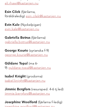
eli.rhawi@kastanjen.nu
Esin Cilek
(fjärilarna
,
föräldraledig
)
esin.cilek@kastanjen.nu
Evin Kale
(Nyckelpigan)
evin.kale@kastanjen.nu
Gabriella Botrus
(fjärilarna)
gabriella.botrus@kastanjen.nu
George Kourie
(syrianska f-9)
g
eorge.kourie@kastanjen.nu
Güldane Topal
(ma 6-
9)
guldane.topal@kastanjen.nu
Isabel Knight
(grodorna)
isabel.knight@kastanjen.nu
Jimmie Bergfors
(resursped. 4-6 tj.led)
jimmie.bergfors@kastanjen.nu
Josephine Woolford
(fjärlarna f-ledig)
josephine.woolford@kastanjen.nu