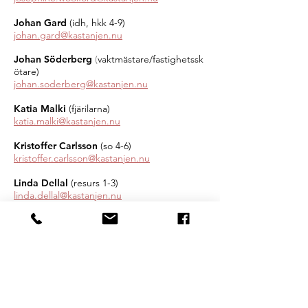
Johan Gard
(idh, hkk 4-9)
johan.gard@kastanjen.nu
Johan
Söderberg
(
vaktmästare/fastighetssk
ötare)
j
ohan
.soderberg@kastanjen.nu
Katia Malki
(fjärilarna)
katia.malki@kastanjen.nu
Kristoffer Carlsson
(so 4-6)
kristoffer.carlsson@kastanjen.nu
Linda Dellal
(resurs 1-3)
linda.dellal@kastanjen.nu
Linda Hawsho
(nyckelpigorna)
linda.hawsho@kastanjen.nu
Maria Nordheden Gard
(rektor)
maria.nordheden-gard@kastanjen.nu
Marisol Tsintzira
(spa 6-9)