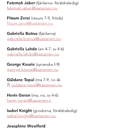
Fatemah Jaber
(fjärilarna- föräldraledig)
fatemah.jaber@kastanjen.nu
Fitsum Zerai
(resurs 7-9, fritids)
fitsum.zerai
@kastanjen.nu
Gabriella Botrus
(fjärilarna)
gabriella.botrus@kastanjen.nu
Gabriella Lahdo
(en 4-7, sv 4-6)
gabriella.lahdo@kastanjen.nu
George Kourie
(syrianska f-9)
g
eorge.kourie@kastanjen.nu
Güldane Topal
(ma 7-9, no åk
7)
guldane.topal@kastanjen.nu
Hevin Goran
(ma, no, sv 4-6)
hevin.goran@kastanjen.n
Isabel Knight
(grodorna, föräldraledig)
isabel.knight@kastanjen.nu
Josephine Woolford