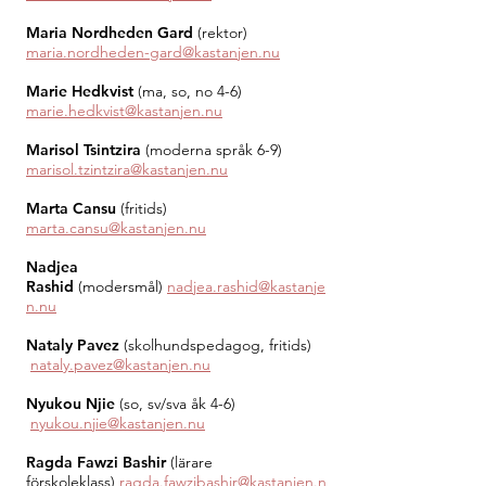
Maria Nordheden Gard
(rektor)
maria.nordheden-gard@kastanjen.nu
Marie Hedkvist
(ma, so, no 4-6)
marie.hedkvist@kastanjen.nu
Marisol Tsintzira
(moderna språk 6-9)
marisol.tzintzira@kastanjen.nu
Marta Cansu
(fritids)
marta.cansu@kastanjen.nu
Nadjea
Rashid
(modersmål)
nadjea.rashid@kastanje
n.nu
Nataly Pavez
(skolhundspedagog, fritids
)
nataly.pavez@kastanjen.nu
Nyukou Njie
(so, sv/sva åk 4-6
)
nyukou.njie@kastanjen.nu
Ragda Fawzi Bashir
(lärare
förskoleklass)
ragda.fawzibashir@kastanjen.n