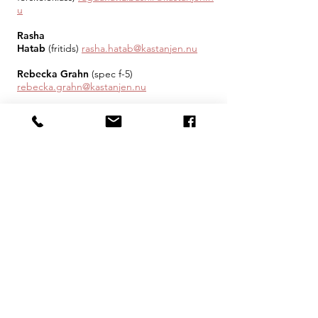
u
Rasha
Hatab
(fritids)
rasha.hatab@kastanjen.nu
Rebecka Grahn
(spec f-5)
rebecka.grahn@kastanjen.nu
Rose Naccour
(franska 6-9)
rose.naccour
@kastanjen.nu
Sebastian Nilsson
(köksansvarig
kock)
sebastian.nilsson@kastanjen.nu
Sead Bektesevic
(spec 6-9, no/tk 8-9)
sead.bektesevic@kastanjen.nu
Senait Bereketab
(grodorna
)
senait.bereketab@kastanjen.nu
Shkelzen Haxijaj
(idh 1-3,
fritids)
haxijaj.shkelzen@kastanjen.nu
Sinawber Mustafa
(köket)
sinawber.mustafa
@kastanjen.nu