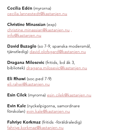
Cecilia Edén
(myrorna)
cecilia.lannestedt@kastanjen.nu
Christine Minassian
(exp)
christine.minassian@kastanjen.nu
,
info@kastanjen.nu
David Buzaglo
(so 7-9, spanska modersmål,
tjänstledig)
david.olofsgard@kastanjen.nu
Dragana Milosevic
(
fritids, bd åk 3,
bibliotek)
dragana.milosevic@kastanjen.nu
Eli Rhawi
(soc.ped 7-9)
eli.rahwi@kastanjen.nu
Esin Cilek
(myrorna)
esin.cilek@kastanjen.nu
Evin Kale
(nyckelpigorna, samordnare
förskolan)
evin.kale@kastanjen.nu
Fahriye Korkmaz
(fritids -föräldraledig)
fahriye.korkmaz@kastanjen.nu