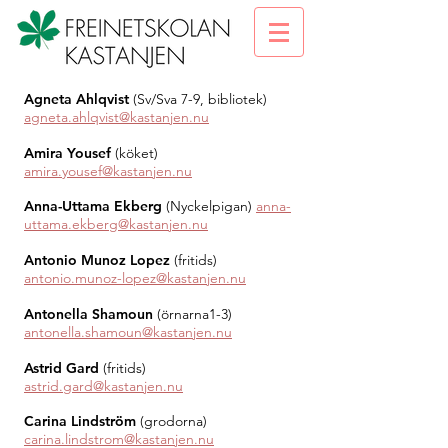
Agneta Ahlqvist
(Sv/Sva 7-9, bibliotek)
agneta.ahlqvist@kastanjen.nu
Amira Yousef
(köket)
amira.yousef@kastanjen.nu
Anna-Uttama Ekberg
(Nyckelpigan)
anna-
uttama.ekberg@kastanjen.nu
Antonio Munoz Lopez
(fritids)
antonio.munoz-lopez@kastanjen.nu
Antonella Shamoun
(örnarna1-3)
antonella.shamoun@kastanjen.nu
Astrid Gard
(fritids)
astrid.gard@kastanjen.nu
Carina Lindström
(grodorna)
carina.lindstrom@kastanjen.nu