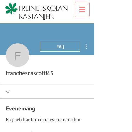
Fler åtgärder
Följ
franchescascotti43
franchescascotti43
Evenemang
Följ och hantera dina evenemang här