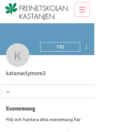
Fler åtgärder
Följ
katanaclymore2
katanaclymore2
Evenemang
Följ och hantera dina evenemang här