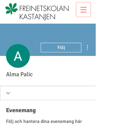
Fler åtgärder
Följ
Alma Palic
Evenemang
Följ och hantera dina evenemang här