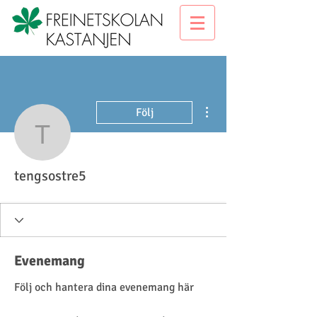
Fler åtgärder
Följ
tengsostre5
tengsostre5
Evenemang
Följ och hantera dina evenemang här